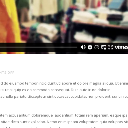
ON
NTS OFF
VINTAGE
sed do eiusmod tempor incididunt ut labore et dolore magna aliqua. Ut eni
SHOWROOM
isi ut aliquip ex ea commodo consequat. Duis aute irure dolor in
at nulla pariatur.
Excepteur sint occaecat cupidatat non proident, sunt in c
luptatem accusantium doloremque laudantium, totam rem aperiam, eaque ips
ae vitae dicta sunt explicabo. Nemo enim ipsam voluptatem quia voluptas sit