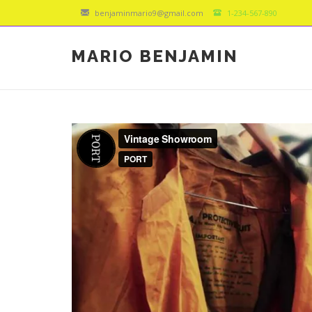
benjaminmario9@gmail.com
1-234-567-890
MARIO BENJAMIN