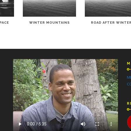
PACE
WINTER MOUNTAINS
ROAD AFTER WINTE
M
M
C
R