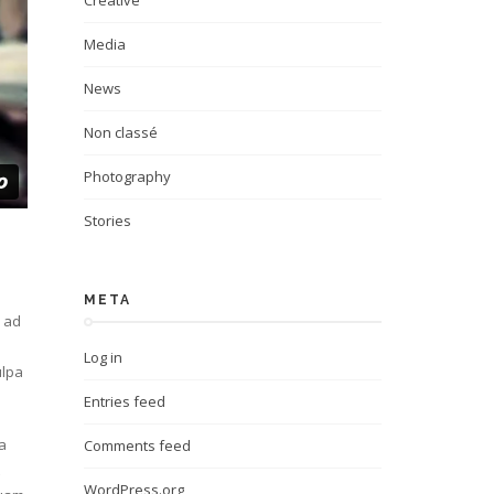
Creative
Media
News
Non classé
Photography
Stories
META
m ad
Log in
ulpa
Entries feed
a
Comments feed
WordPress.org