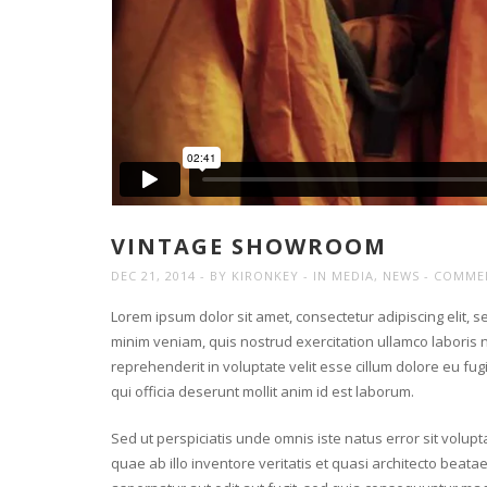
VINTAGE SHOWROOM
DEC 21, 2014
BY
KIRONKEY
IN
MEDIA
,
NEWS
COMME
Lorem ipsum dolor sit amet, consectetur adipiscing elit, 
minim veniam, quis nostrud exercitation ullamco laboris n
reprehenderit in voluptate velit esse cillum dolore eu fugi
qui officia deserunt mollit anim id est laborum.
Sed ut perspiciatis unde omnis iste natus error sit vo
quae ab illo inventore veritatis et quasi architecto beat