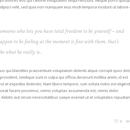
gni dolores eos qui ratione voluptatem sequi nesciunt. Neque porro quis
adipisci velit, sed quia non numquam eius modi tempora incidunt ut labore 
 someone who lets you have total freedom to be yourself – and
 happen to be feeling at the moment is fine with them. that’s
e what he really is..
us qui blanditiis praesentium voluptatum deleniti atque corrupti quos dol
rovident, similique sunt in culpa qui officia deserunt mollitia animi, id est
t et expedita distinctio. Nam libero tempore, cum soluta nobis est eligend
aceat facere possimus, omnis voluptas assumenda est, omnis dolor
 debitis aut rerum necessitatibus saepe eveniet ut et voluptates repudia
0