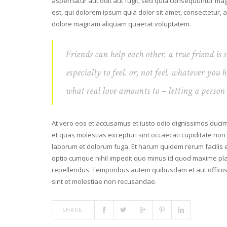
aspernatur aut odit aut fugit, sed quia consequuntur ma
est, qui dolorem ipsum quia dolor sit amet, consectetur, 
dolore magnam aliquam quaerat voluptatem.
Friends can help each other. a true friend is
especially to feel. or, not feel. whatever you
what real love amounts to – letting a person b
At vero eos et accusamus et iusto odio dignissimos ducim
et quas molestias excepturi sint occaecati cupiditate non p
laborum et dolorum fuga. Et harum quidem rerum facilis es
optio cumque nihil impedit quo minus id quod maxime pl
repellendus. Temporibus autem quibusdam et aut officiis
sint et molestiae non recusandae.
SHARE: