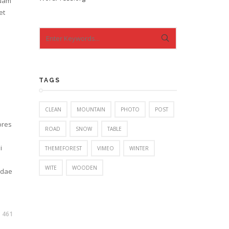
quam
et
TAGS
CLEAN
MOUNTAIN
PHOTO
POST
ores
ROAD
SNOW
TABLE
i
THEMEFOREST
VIMEO
WINTER
WITE
WOODEN
ndae
461