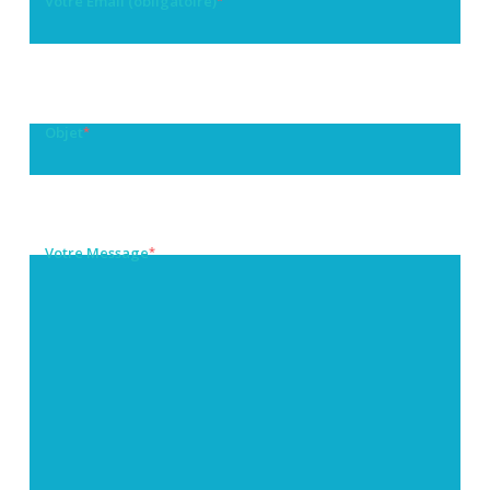
Votre Email (obligatoire)
Objet
*
Votre Message
*