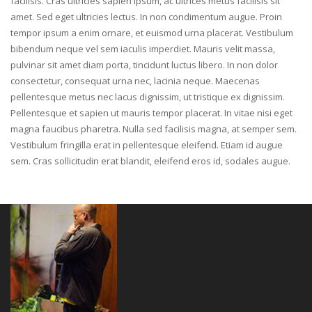
facilisis. Cras ultricies sapien ipsum, ac ultrices metus facilisis sit
amet. Sed eget ultricies lectus. In non condimentum augue. Proin
tempor ipsum a enim ornare, et euismod urna placerat. Vestibulum
bibendum neque vel sem iaculis imperdiet. Mauris velit massa,
pulvinar sit amet diam porta, tincidunt luctus libero. In non dolor
consectetur, consequat urna nec, lacinia neque. Maecenas
pellentesque metus nec lacus dignissim, ut tristique ex dignissim.
Pellentesque et sapien ut mauris tempor placerat. In vitae nisi eget
magna faucibus pharetra. Nulla sed facilisis magna, at semper sem.
Vestibulum fringilla erat in pellentesque eleifend. Etiam id augue
sem. Cras sollicitudin erat blandit, eleifend eros id, sodales augue.