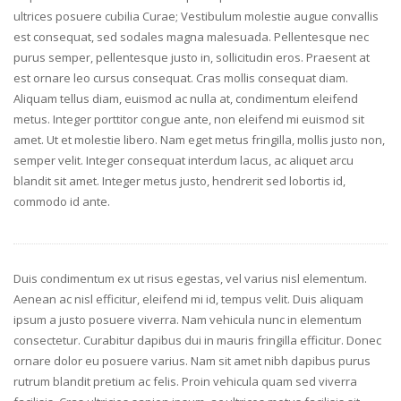
ultrices posuere cubilia Curae; Vestibulum molestie augue convallis
est consequat, sed sodales magna malesuada. Pellentesque nec
purus semper, pellentesque justo in, sollicitudin eros. Praesent at
est ornare leo cursus consequat. Cras mollis consequat diam.
Aliquam tellus diam, euismod ac nulla at, condimentum eleifend
metus. Integer porttitor congue ante, non eleifend mi euismod sit
amet. Ut et molestie libero. Nam eget metus fringilla, mollis justo non,
semper velit. Integer consequat interdum lacus, ac aliquet arcu
blandit sit amet. Integer metus justo, hendrerit sed lobortis id,
commodo id ante.
Duis condimentum ex ut risus egestas, vel varius nisl elementum.
Aenean ac nisl efficitur, eleifend mi id, tempus velit. Duis aliquam
ipsum a justo posuere viverra. Nam vehicula nunc in elementum
consectetur. Curabitur dapibus dui in mauris fringilla efficitur. Donec
ornare dolor eu posuere varius. Nam sit amet nibh dapibus purus
rutrum blandit pretium ac felis. Proin vehicula quam sed viverra