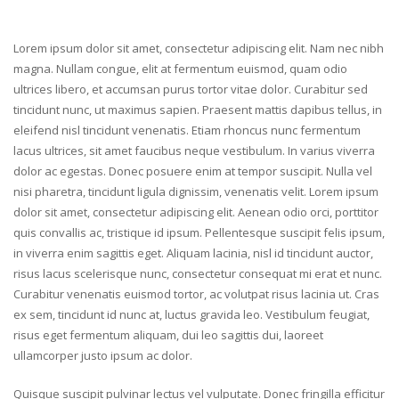
Lorem ipsum dolor sit amet, consectetur adipiscing elit. Nam nec nibh
magna. Nullam congue, elit at fermentum euismod, quam odio
ultrices libero, et accumsan purus tortor vitae dolor. Curabitur sed
tincidunt nunc, ut maximus sapien. Praesent mattis dapibus tellus, in
eleifend nisl tincidunt venenatis. Etiam rhoncus nunc fermentum
lacus ultrices, sit amet faucibus neque vestibulum. In varius viverra
dolor ac egestas. Donec posuere enim at tempor suscipit. Nulla vel
nisi pharetra, tincidunt ligula dignissim, venenatis velit. Lorem ipsum
dolor sit amet, consectetur adipiscing elit. Aenean odio orci, porttitor
quis convallis ac, tristique id ipsum. Pellentesque suscipit felis ipsum,
in viverra enim sagittis eget. Aliquam lacinia, nisl id tincidunt auctor,
risus lacus scelerisque nunc, consectetur consequat mi erat et nunc.
Curabitur venenatis euismod tortor, ac volutpat risus lacinia ut. Cras
ex sem, tincidunt id nunc at, luctus gravida leo. Vestibulum feugiat,
risus eget fermentum aliquam, dui leo sagittis dui, laoreet
ullamcorper justo ipsum ac dolor.
Quisque suscipit pulvinar lectus vel vulputate. Donec fringilla efficitur