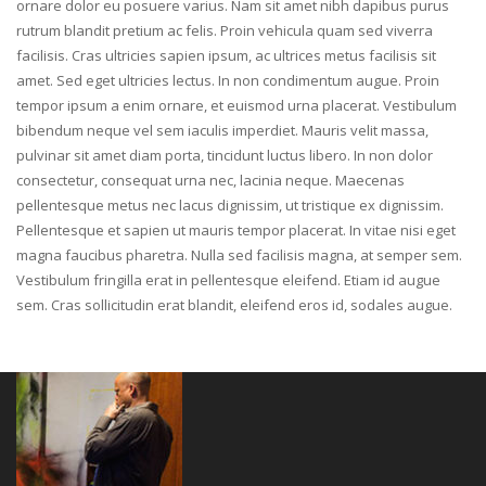
ornare dolor eu posuere varius. Nam sit amet nibh dapibus purus
rutrum blandit pretium ac felis. Proin vehicula quam sed viverra
facilisis. Cras ultricies sapien ipsum, ac ultrices metus facilisis sit
amet. Sed eget ultricies lectus. In non condimentum augue. Proin
tempor ipsum a enim ornare, et euismod urna placerat. Vestibulum
bibendum neque vel sem iaculis imperdiet. Mauris velit massa,
pulvinar sit amet diam porta, tincidunt luctus libero. In non dolor
consectetur, consequat urna nec, lacinia neque. Maecenas
pellentesque metus nec lacus dignissim, ut tristique ex dignissim.
Pellentesque et sapien ut mauris tempor placerat. In vitae nisi eget
magna faucibus pharetra. Nulla sed facilisis magna, at semper sem.
Vestibulum fringilla erat in pellentesque eleifend. Etiam id augue
sem. Cras sollicitudin erat blandit, eleifend eros id, sodales augue.