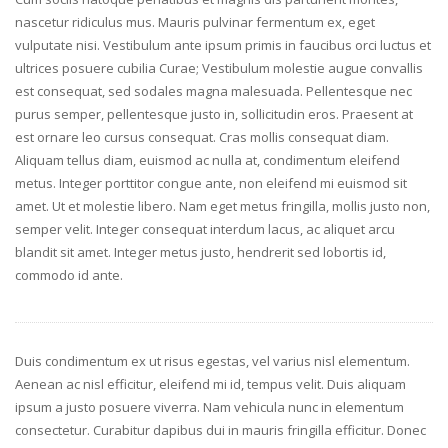
nascetur ridiculus mus. Mauris pulvinar fermentum ex, eget
vulputate nisi. Vestibulum ante ipsum primis in faucibus orci luctus et
ultrices posuere cubilia Curae; Vestibulum molestie augue convallis
est consequat, sed sodales magna malesuada. Pellentesque nec
purus semper, pellentesque justo in, sollicitudin eros. Praesent at
est ornare leo cursus consequat. Cras mollis consequat diam.
Aliquam tellus diam, euismod ac nulla at, condimentum eleifend
metus. Integer porttitor congue ante, non eleifend mi euismod sit
amet. Ut et molestie libero. Nam eget metus fringilla, mollis justo non,
semper velit. Integer consequat interdum lacus, ac aliquet arcu
blandit sit amet. Integer metus justo, hendrerit sed lobortis id,
commodo id ante.
Duis condimentum ex ut risus egestas, vel varius nisl elementum.
Aenean ac nisl efficitur, eleifend mi id, tempus velit. Duis aliquam
ipsum a justo posuere viverra. Nam vehicula nunc in elementum
consectetur. Curabitur dapibus dui in mauris fringilla efficitur. Donec