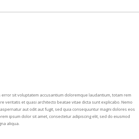
us error sit voluptatem accusantium doloremque laudantium, totam rem
e veritatis et quasi architecto beatae vitae dicta sunt explicabo. Nemo
aspernatur aut odit aut fugit, sed quia consequuntur magni dolores eos
orem ipsum dolor sit amet, consectetur adipiscing elit, sed do eiusmod
gna aliqua.